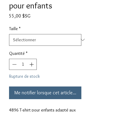
pour enfants
Prix
55,00 $SG
Taille
*
Quantité
*
Rupture de stock
Me notifier lorsque cet article est disponible
4896 T-shirt pour enfants adapté aux 
enfants de 3 à 8 ans MATÉRIAUX: 
Solides: 100% coton; Gris sport: 90% 
coton, 10% polyester; Couleurs de 