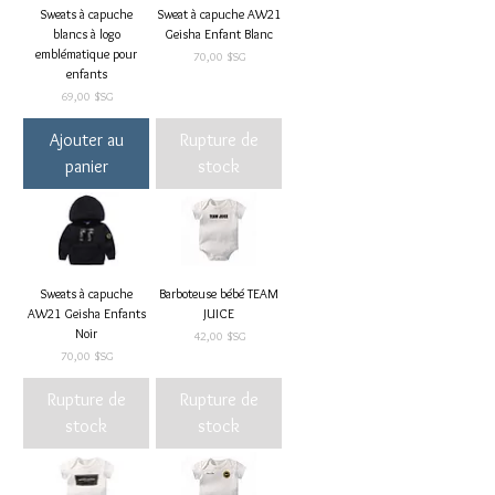
Sweats à capuche
Sweat à capuche AW21
blancs à logo
Geisha Enfant Blanc
emblématique pour
Prix
70,00 $SG
enfants
Prix
69,00 $SG
Ajouter au
Rupture de
panier
stock
Sweats à capuche
Barboteuse bébé TEAM
AW21 Geisha Enfants
JUICE
Noir
Prix
42,00 $SG
Prix
70,00 $SG
Rupture de
Rupture de
stock
stock