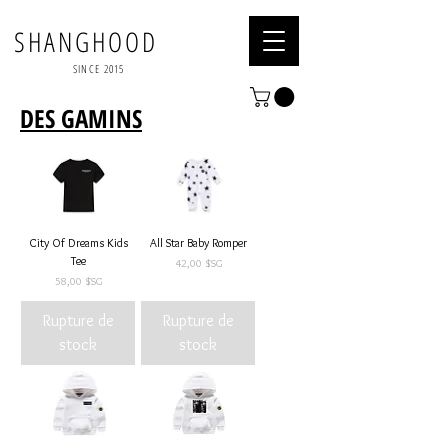
SHANGHOOD
SINCE 2015
DES GAMINS
City Of Dreams Kids
All Star Baby Romper
Tee
Prix
42,00 $SG
Prix
58,00 $SG
Rupture de
Rupture de
stock
stock