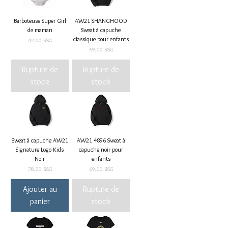
Barboteuse Super Girl
AW21 SHANGHOOD
de maman
Sweat à capuche
classique pour enfants
Prix
42,00 $SG
Prix
69,00 $SG
Rupture de
Rupture de
stock
stock
Sweat à capuche AW21
AW21 4896 Sweat à
Signature Logo Kids
capuche noir pour
Noir
enfants
Prix
Prix
78,00 $SG
69,00 $SG
Ajouter au
Rupture de
panier
stock