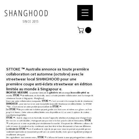
SHANGHOOD
SINCE 2015
STTOKE ™ Australia annonce sa toute première
collaboration cet automne (octobre) avec le
streetwear local SHANGHOOD pour une
première coupe anti-éclats streetwear en édition
limitée au monde à Singapour
e.
SINGAPOUR / MELBOURNE
- Le premier fabricant de
gobelets en
céramique
incassable primé au
monde,
STTOKE ™
de Melbourne, en Australie, aura sa toute première collaboration avec la marque de
streetwear basée à Singapour, Shanghood.
Dans une autre collaboration marquante,
STTOKE ™
s'est associé à la marque locale de streetwear,
SHANGHOOD
, pour une tasse en acier inoxydable
incassable
Streetwear en édition limitée - la
STTOKE
™ lite
. C'est encore un autre produit époustouflant de
STTOKE ™
.
Le STTOKE ™
lite possède une isolation qui peut garder vos boissons et même vos glaces au frais
jusqu'à 6 heures. Cette série en édition limitée sera disponible en 12 oz avec 2 options de couleur -
Luxe Black et Angel White.
STTOKE ™
, dont le siège est en Australie, incarne l'approche attentive et pratique pour changer le jeu
des tasses à café durables. Partageant une passion à la fois pour le café et l'innovation,
STTOKE
™
a été poussé à créer un produit pour révolutionner le marché. S'inspirant des différentes cultures du
café à travers le monde et en les combinant avec leur désir et leur dévouement à faire une différence.
La mission de STTOKE ™
est d'améliorer le style de vie que vous vivez en portant un produit qui non
seulement représente un mouvement positif vers un avenir durable, mais qui est également pratique et
visuellement attrayant.
Des agriculteurs aux connaisseurs,
STTOKE ™
s'efforce de fournir à ceux qui partagent leurs valeurs