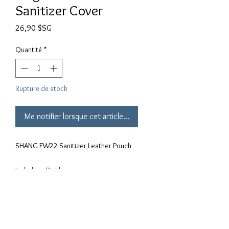
Sanitizer Cover
Prix
26,90 $SG
Quantité
*
Rupture de stock
Me notifier lorsque cet article est disponible
SHANG FW22 Sanitizer Leather Pouch

Includes : Bottle

Materials :

PU leather,  Plastic 