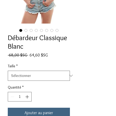
Débardeur Classique
Blanc
Prix original
Prix promotionnel
 68,00 $SG 
64,60 $SG
Taille
*
Quantité
*
Ajouter au panier