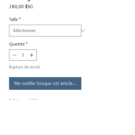
Prix
180,00 $SG
Taille
*
Quantité
*
Rupture de stock
Me notifier lorsque cet article est disponible
Fall Winter 2022
Ladies Downjacket
Materials:
100% Cotton