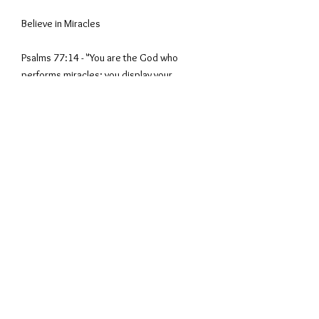
Believe in Miracles
Psalms 77:14 - "You are the God who
performs miracles; you display your
power among the peoples."
A/W 2018.
Specification:
65% Cotton, 35% Polyester
Foil Print
Conditions
Privacy Policy
Guide des
d'utilisation
tailles
© 2026 SHANGHOOD™ BY HAUTE PURSUIT PTE LTD
Présenté sur: