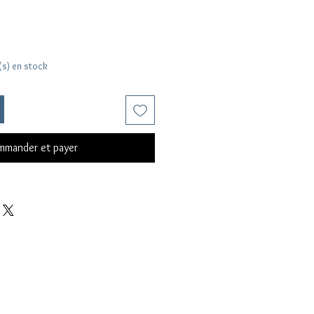
e(s) en stock
mander et payer