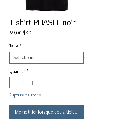
T-shirt PHASEE noir
Prix
69,00 $SG
Taille
*
Quantité
*
Rupture de stock
Me notifier lorsque cet article est disponible
T-shirt PHASEE Definition noir
"Processus de développement jusqu'en