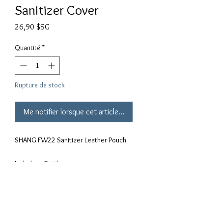
Sanitizer Cover
Prix
26,90 $SG
Quantité
*
Rupture de stock
Me notifier lorsque cet article est disponible
SHANG FW22 Sanitizer Leather Pouch

Includes : Bottle

Materials :

PU leather,  Plastic 