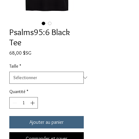
Psalms95:6 Black
Tee
Prix
68,00 $SG
Taille
*
Quantité
*
Ajouter au panier
Commander et payer