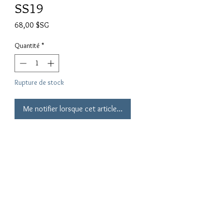
SS19
Prix
68,00 $SG
Quantité
*
Rupture de stock
Me notifier lorsque cet article est disponible
Rainbow Bucket Hat SS19
Free Size 
Conditions
Privacy Policy
Guide des
d'utilisation
tailles