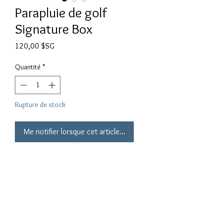
Parapluie de golf
Signature Box
Prix
120,00 $SG
Quantité
*
Rupture de stock
Me notifier lorsque cet article est disponible
Parapluie de golf exclusif SHANGHOOD
2018
Logo de la boîte de signature