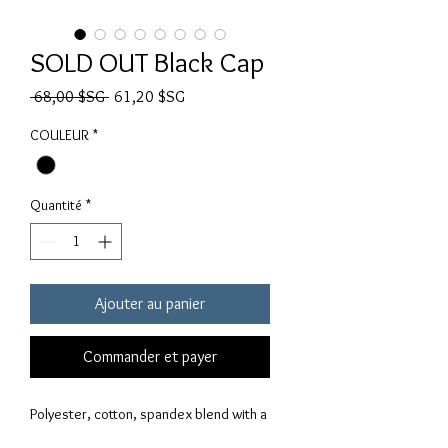
SOLD OUT Black Cap
Prix original
Prix promotionnel
 68,00 $SG 
61,20 $SG
COULEUR
*
Quantité
*
Ajouter au panier
Commander et payer
Polyester, cotton, spandex blend with a
wool-like twill texture