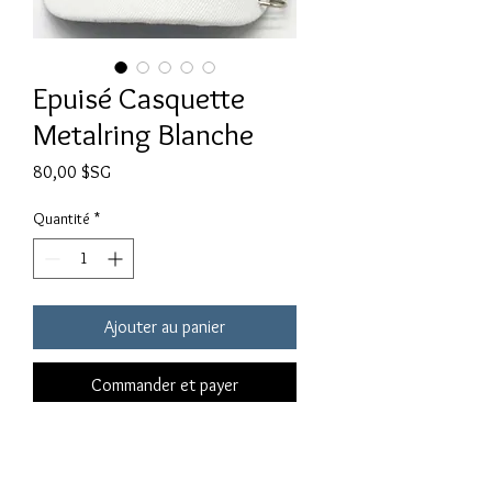
Epuisé Casquette
Metalring Blanche
Prix
80,00 $SG
Quantité
*
Ajouter au panier
Commander et payer
SOLD OUT Metalring White Cap Six 
Panel Cap 3 Metalring attaché Taille 