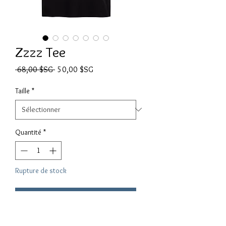
Zzzz Tee
Prix original
Prix promotionnel
 68,00 $SG 
50,00 $SG
Taille
*
Quantité
*
Rupture de stock
Me notifier lorsque cet article est disponible