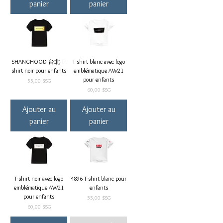
panier
panier
SHANGHOOD 台北 T-
T-shirt blanc avec logo
shirt noir pour enfants
emblématique AW21
pour enfants
Prix
55,00 $SG
Prix
60,00 $SG
Ajouter au
Ajouter au
panier
panier
T-shirt noir avec logo
4896 T-shirt blanc pour
emblématique AW21
enfants
pour enfants
Prix
55,00 $SG
Prix
60,00 $SG