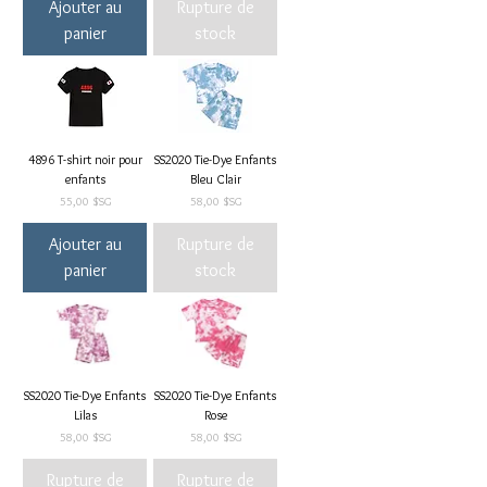
Ajouter au
Rupture de
panier
stock
4896 T-shirt noir pour
SS2020 Tie-Dye Enfants
enfants
Bleu Clair
Prix
Prix
55,00 $SG
58,00 $SG
Ajouter au
Rupture de
panier
stock
SS2020 Tie-Dye Enfants
SS2020 Tie-Dye Enfants
Lilas
Rose
Prix
Prix
58,00 $SG
58,00 $SG
Rupture de
Rupture de