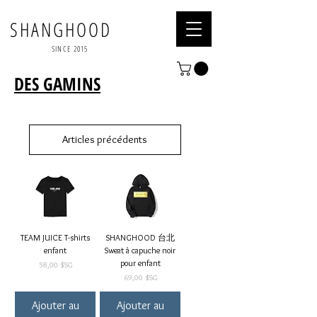
SHANGHOOD
SINCE 2015
DES GAMINS
Articles précédents
TEAM JUICE T-shirts
SHANGHOOD 台北
enfant
Sweat à capuche noir
pour enfant
Prix
58,00 $SG
Prix
69,00 $SG
Ajouter au
Ajouter au